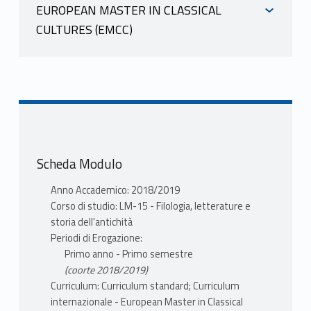
EUROPEAN MASTER IN CLASSICAL
BISCONTI FABRIZIO
CULTURES (EMCC)
scheda docente
INFORMAZIONI
materiale didattico
Mutuazione: 20710032 EPIGRAFIA
CRISTIANA - LM in ARCHEOLOGIA
BISCONTI FABRIZIO
LM-2 BISCONTI FABRIZIO
scheda docente
materiale didattico
PROGRAMMA
Scheda Modulo
Mutuazione: 20710032 EPIGRAFIA
Epigrafia Cristiana (II semestre – 6
CRISTIANA - LM in ARCHEOLOGIA
Anno Accademico: 2018/2019
CFU)
LM-2 BISCONTI FABRIZIO
Corso di studio: LM-15 - Filologia, letterature e
storia dell'antichità
Il corso intende fornire allo studente gli
Periodi di Erogazione:
PROGRAMMA
elementi di base per lo studio
Primo anno - Primo semestre
Epigrafia Cristiana (II semestre – 6
dell'epigrafia dei primi cristiani. Nel
(coorte 2018/2019)
CFU)
corso delle lezioni verranno effettuate
Curriculum: Curriculum standard; Curriculum
delle esercitazioni, volte a fornire le
internazionale - European Master in Classical