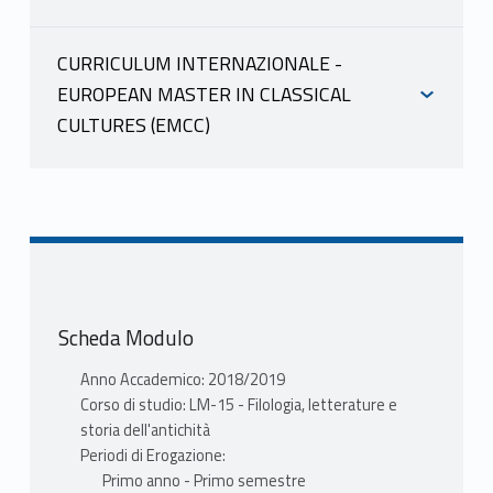
INFORMAZIONI
CURRICULUM INTERNAZIONALE -
EUROPEAN MASTER IN CLASSICAL
PORENA PIERFRANCESCO
CULTURES (EMCC)
scheda docente
INFORMAZIONI
materiale didattico
PROGRAMMA
PORENA PIERFRANCESCO
Disciplina : Epigrafia Latina - SSD :
scheda docente
L-ANT/03.
materiale didattico
Modulo : unico.
Scheda Modulo
Corso di studio : LETTERE (DM
PROGRAMMA
270) Laurea Magistrale.
Anno Accademico: 2018/2019
Disciplina : Epigrafia Latina - SSD :
Tipologia : BASE.
Corso di studio: LM-15 - Filologia, letterature e
L-ANT/03.
storia dell'antichità
Totale CFU : 6 = 36 ore di didattica.
Periodi di Erogazione:
Modulo : unico.
Obiettivi formativi : Analisi e
Primo anno - Primo semestre
Corso di studio : LETTERE (DM
interpretazione dei testi epigrafici