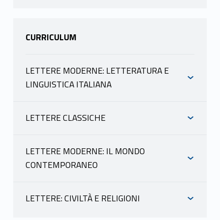
CURRICULUM
LETTERE MODERNE: LETTERATURA E
LINGUISTICA ITALIANA
INFORMAZIONI
LETTERE CLASSICHE
INFORMAZIONI
LUCERI ANGELO
scheda docente
LETTERE MODERNE: IL MONDO
materiale didattico
CONTEMPORANEO
LUCERI ANGELO
INFORMAZIONI
Mutuazione: 20702408 LINGUA E
scheda docente
LETTERATURA LATINA in Lettere L-
materiale didattico
LETTERE: CIVILTÀ E RELIGIONI
10 R LUCERI ANGELO
INFORMAZIONI
LUCERI ANGELO