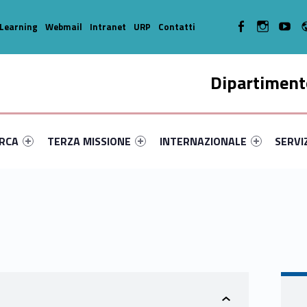
WebMan on Facebook
WebMan on In
WebMa
Learning
Webmail
Intranet
URP
Contatti
Dipartimento
enu-primary-42789-14
dentifier #link-menu-primary-76537-35
Link identifier #link-menu-primary-34808-45
Link identifier #link-menu-prima
Link ide
ERCA
TERZA MISSIONE
INTERNAZIONALE
SERVI