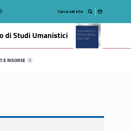
Radio
stagram
n on Youtube
 di Studi Umanistici
ry-28752-49
ntifier #link-menu-primary-16273-56
ZI E RISORSE