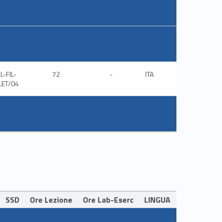
L-FIL-
72
-
ITA
LET/04
SSD
Ore Lezione
Ore Lab-Eserc
LINGUA