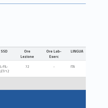
SSD
Ore
Ore Lab-
LINGUA
Lezione
Eserc
L-FIL-
72
-
ITA
LET/12