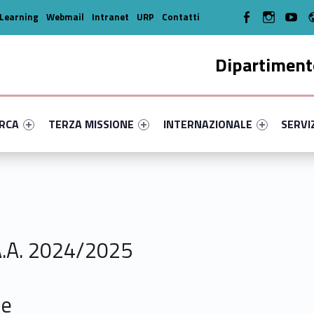
WebMan on Facebook
WebMan on In
WebMa
Learning
Webmail
Intranet
URP
Contatti
Dipartimento
enu-primary-6921-14
dentifier #link-menu-primary-74628-35
Link identifier #link-menu-primary-45475-45
Link identifier #link-menu-prima
Link ide
ERCA
TERZA MISSIONE
INTERNAZIONALE
SERVI
A.A. 2024/2025
he