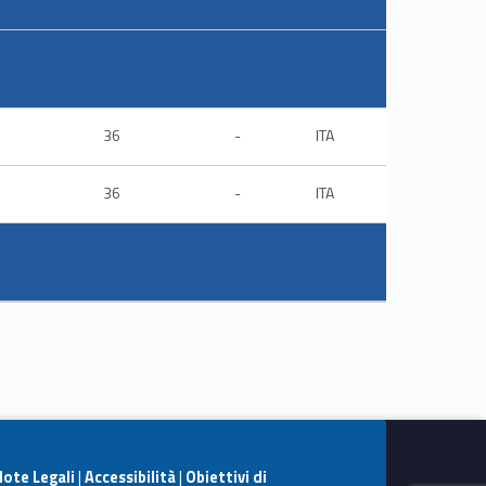
36
-
ITA
36
-
ITA
ote Legali
|
Accessibilità
|
Obiettivi di