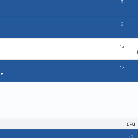
6
6
12
12
CFU
12