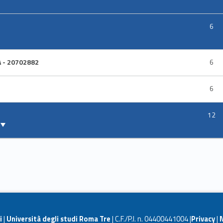
6
A - 20702882
6
6
12
i
|
Università degli studi Roma Tre
| C.F./P.I. n. 04400441004 |
Privacy
|
N