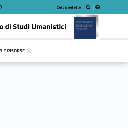
Radio
stagram
n on Youtube
 di Studi Umanistici
ry-58299-49
ntifier #link-menu-primary-20580-56
ZI E RISORSE