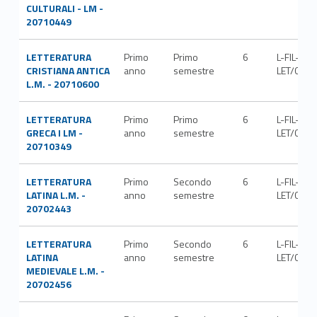
CULTURALI - LM -
20710449
LETTERATURA
Primo
Primo
6
L-FIL-
CRISTIANA ANTICA
anno
semestre
LET/06
L.M. - 20710600
LETTERATURA
Primo
Primo
6
L-FIL-
GRECA I LM -
anno
semestre
LET/02
20710349
LETTERATURA
Primo
Secondo
6
L-FIL-
LATINA L.M. -
anno
semestre
LET/04
20702443
LETTERATURA
Primo
Secondo
6
L-FIL-
LATINA
anno
semestre
LET/08
MEDIEVALE L.M. -
20702456