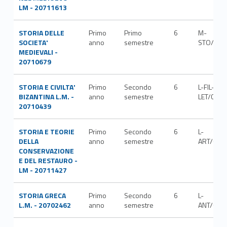
LM - 20711613
STORIA DELLE
Primo
Primo
6
M-
SOCIETA'
anno
semestre
STO/01
MEDIEVALI -
20710679
STORIA E CIVILTA'
Primo
Secondo
6
L-FIL-
BIZANTINA L.M. -
anno
semestre
LET/07
20710439
STORIA E TEORIE
Primo
Secondo
6
L-
DELLA
anno
semestre
ART/04
CONSERVAZIONE
E DEL RESTAURO -
LM - 20711427
STORIA GRECA
Primo
Secondo
6
L-
L.M. - 20702462
anno
semestre
ANT/02