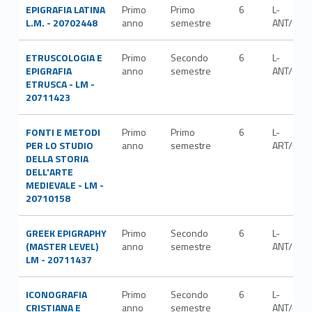
EPIGRAFIA LATINA
Primo
Primo
6
L-
L.M. - 20702448
anno
semestre
ANT/03
ETRUSCOLOGIA E
Primo
Secondo
6
L-
EPIGRAFIA
anno
semestre
ANT/06
ETRUSCA - LM -
20711423
FONTI E METODI
Primo
Primo
6
L-
PER LO STUDIO
anno
semestre
ART/01
DELLA STORIA
DELL'ARTE
MEDIEVALE - LM -
20710158
GREEK EPIGRAPHY
Primo
Secondo
6
L-
(MASTER LEVEL)
anno
semestre
ANT/02
LM - 20711437
ICONOGRAFIA
Primo
Secondo
6
L-
CRISTIANA E
anno
semestre
ANT/08