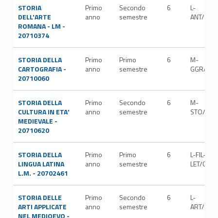
STORIA
Primo
Secondo
6
L-
DELL'ARTE
anno
semestre
ANT/07
ROMANA - LM -
20710374
STORIA DELLA
Primo
Primo
6
M-
CARTOGRAFIA -
anno
semestre
GGR/01
20710060
STORIA DELLA
Primo
Secondo
6
M-
CULTURA IN ETA'
anno
semestre
STO/01
MEDIEVALE -
20710620
STORIA DELLA
Primo
Primo
6
L-FIL-
LINGUA LATINA
anno
semestre
LET/04
L.M. - 20702461
STORIA DELLE
Primo
Secondo
6
L-
ARTI APPLICATE
anno
semestre
ART/01
NEL MEDIOEVO -