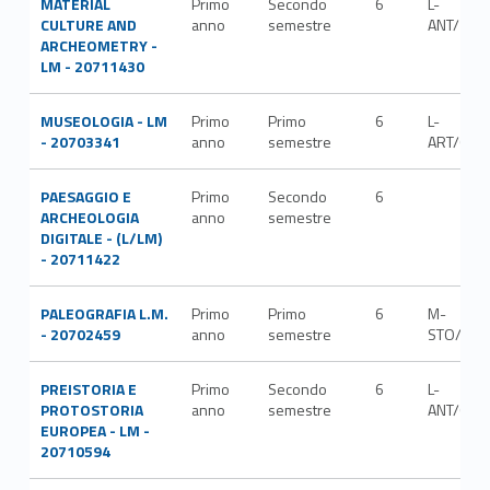
MATERIAL
Primo
Secondo
6
L-
CULTURE AND
anno
semestre
ANT/10
ARCHEOMETRY -
LM - 20711430
MUSEOLOGIA - LM
Primo
Primo
6
L-
- 20703341
anno
semestre
ART/04
PAESAGGIO E
Primo
Secondo
6
ARCHEOLOGIA
anno
semestre
DIGITALE - (L/LM)
- 20711422
PALEOGRAFIA L.M.
Primo
Primo
6
M-
- 20702459
anno
semestre
STO/09
PREISTORIA E
Primo
Secondo
6
L-
PROTOSTORIA
anno
semestre
ANT/01
EUROPEA - LM -
20710594