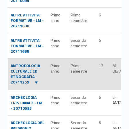
20710094
ALTRE ATTIVITA'
Primo
Primo
6
FORMATIVE - LM -
anno
semestre
20711688
ALTRE ATTIVITA'
Primo
Secondo
6
FORMATIVE - LM -
anno
semestre
20711688
ANTROPOLOGIA
Primo
Primo
12
M-
CULTURALE ED
anno
semestre
DEA/01
ETNOGRAFIA -
20711269
ARCHEOLOGIA
Primo
Secondo
6
L-
CRISTIANA 2 - LM
anno
semestre
ANT/08
- 20710595
ARCHEOLOGIA DEL
Primo
Secondo
6
L-
PAESAGGIO
anno
semestre
ANT/10