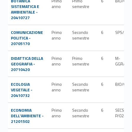
BOTANICA
Primo
Primo
6
BIO/02
SISTEMATICA E
anno
semestre
AMBIENTALE -
20410727
COMUNICAZIONE
Primo
Secondo
6
SPS/08
POLITICA -
anno
semestre
20705170
DIDATTICA DELLA
Primo
Primo
6
M-
GEOGRAFIA -
anno
semestre
GGR/01
20710420
ECOLOGIA
Primo
Secondo
6
BIO/03
VEGETALE -
anno
semestre
20410732
ECONOMIA
Primo
Secondo
6
SECS-
DELL'AMBIENTE -
anno
semestre
P/02
21201502