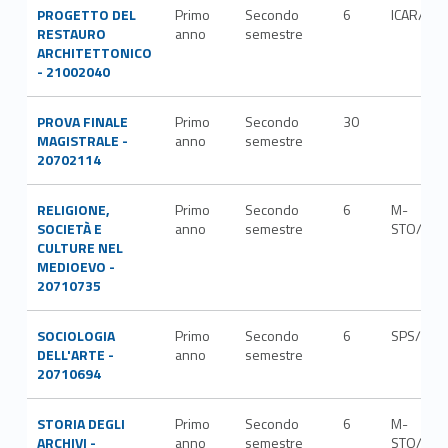
PROGETTO DEL
Primo
Secondo
6
ICAR/19
RESTAURO
anno
semestre
ARCHITETTONICO
- 21002040
PROVA FINALE
Primo
Secondo
30
MAGISTRALE -
anno
semestre
20702114
RELIGIONE,
Primo
Secondo
6
M-
SOCIETÀ E
anno
semestre
STO/01
CULTURE NEL
MEDIOEVO -
20710735
SOCIOLOGIA
Primo
Secondo
6
SPS/08
DELL'ARTE -
anno
semestre
20710694
STORIA DEGLI
Primo
Secondo
6
M-
ARCHIVI -
anno
semestre
STO/08