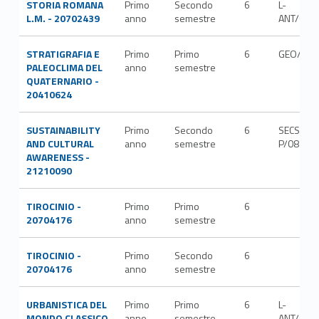
STORIA ROMANA
Primo
Secondo
6
L-
L.M. - 20702439
anno
semestre
ANT/03
STRATIGRAFIA E
Primo
Primo
6
GEO/01
PALEOCLIMA DEL
anno
semestre
QUATERNARIO -
20410624
SUSTAINABILITY
Primo
Secondo
6
SECS-
AND CULTURAL
anno
semestre
P/08
AWARENESS -
21210090
TIROCINIO -
Primo
Primo
6
20704176
anno
semestre
TIROCINIO -
Primo
Secondo
6
20704176
anno
semestre
URBANISTICA DEL
Primo
Primo
6
L-
MONDO CLASSICO
anno
semestre
ANT/09