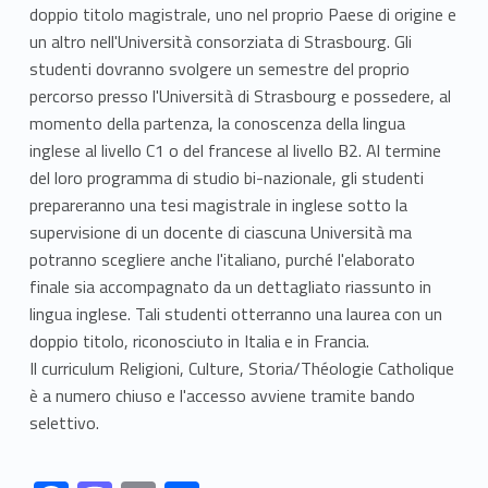
doppio titolo magistrale, uno nel proprio Paese di origine e
un altro nell'Università consorziata di Strasbourg. Gli
studenti dovranno svolgere un semestre del proprio
percorso presso l'Università di Strasbourg e possedere, al
momento della partenza, la conoscenza della lingua
inglese al livello C1 o del francese al livello B2. Al termine
del loro programma di studio bi-nazionale, gli studenti
prepareranno una tesi magistrale in inglese sotto la
supervisione di un docente di ciascuna Università ma
potranno scegliere anche l'italiano, purché l'elaborato
finale sia accompagnato da un dettagliato riassunto in
lingua inglese. Tali studenti otterranno una laurea con un
doppio titolo, riconosciuto in Italia e in Francia.
Il curriculum Religioni, Culture, Storia/Théologie Catholique
è a numero chiuso e l'accesso avviene tramite bando
selettivo.
Link identifier #identifier__199950-1
Link identifier #identifier__20454-2
Link identifier #identifier__156588-3
Link identifier #identifier__76536-4