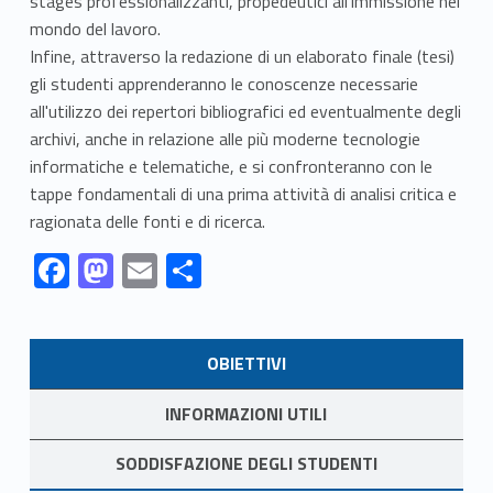
stages professionalizzanti, propedeutici all'immissione nel
mondo del lavoro.
Infine, attraverso la redazione di un elaborato finale (tesi)
gli studenti apprenderanno le conoscenze necessarie
all'utilizzo dei repertori bibliografici ed eventualmente degli
archivi, anche in relazione alle più moderne tecnologie
informatiche e telematiche, e si confronteranno con le
tappe fondamentali di una prima attività di analisi critica e
ragionata delle fonti e di ricerca.
Link identifier #identifier__58351-1
Link identifier #identifier__51212-2
Link identifier #identifier__61908-3
Link identifier #identifier__122200-4
F
M
E
C
ac
as
m
o
Skip back to navigation
e
to
ai
n
LINK IDENTIFIER #IDENTIFIER__197853-1
OBIETTIVI
b
d
l
di
LINK IDENTIFIER #IDENTIFIER__161568-2
o
o
vi
INFORMAZIONI UTILI
o
n
di
LINK IDENTIFIER #IDENTIFIER__159268-3
SODDISFAZIONE DEGLI STUDENTI
k