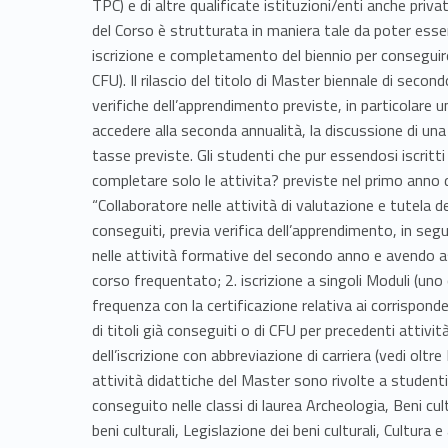
TPC) e di altre qualificate istituzioni/enti anche privat
del Corso è strutturata in maniera tale da poter esser
iscrizione e completamento del biennio per conseguire
CFU). Il rilascio del titolo di Master biennale di secon
verifiche dell’apprendimento previste, in particolare
accedere alla seconda annualità, la discussione di un
tasse previste. Gli studenti che pur essendosi iscritti
completare solo le attivita? previste nel primo anno 
“Collaboratore nelle attività di valutazione e tutela d
conseguiti, previa verifica dell’apprendimento, in segu
nelle attività formative del secondo anno e avendo a
corso frequentato; 2. iscrizione a singoli Moduli (uno o
frequenza con la certificazione relativa ai corrisponde
di titoli già conseguiti o di CFU per precedenti attivi
dell’iscrizione con abbreviazione di carriera (vedi ol
attività didattiche del Master sono rivolte a studenti
conseguito nelle classi di laurea Archeologia, Beni cult
beni culturali, Legislazione dei beni culturali, Cultura e