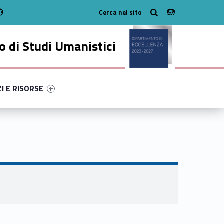
Radio
stagram
n on Youtube
 di Studi Umanistici
ry-10015-49
ntifier #link-menu-primary-1664-56
ZI E RISORSE