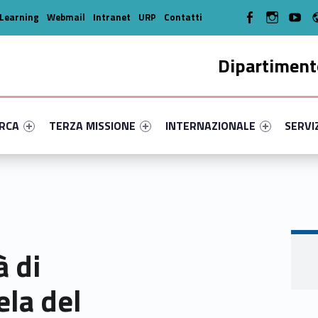
WebMan on Facebook
WebMan on In
WebMa
Learning
Webmail
Intranet
URP
Contatti
Dipartimento
enu-primary-14902-14
dentifier #link-menu-primary-50243-35
Link identifier #link-menu-primary-60960-45
Link identifier #link-menu-prima
Link ide
ERCA
TERZA MISSIONE
INTERNAZIONALE
SERVI
à di
ela del