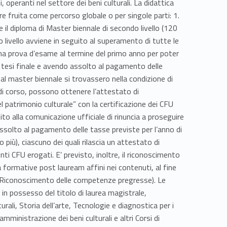
i, operanti nel settore dei beni culturali. La didattica
e fruita come percorso globale o per singole parti: 1.
 il diploma di Master biennale di secondo livello (120
do livello avviene in seguito al superamento di tutte le
 una prova d’esame al termine del primo anno per poter
a tesi finale e avendo assolto al pagamento delle
 al master biennale si trovassero nella condizione di
di corso, possono ottenere l’attestato di
el patrimonio culturale” con la certificazione dei CFU
ito alla comunicazione ufficiale di rinuncia a proseguire
ssolto al pagamento delle tasse previste per l’anno di
 più), ciascuno dei quali rilascia un attestato di
nti CFU erogati. E’ previsto, inoltre, il riconoscimento
tà formative post lauream affini nei contenuti, al fine
tre Riconoscimento delle competenze pregresse). Le
 in possesso del titolo di laurea magistrale,
urali, Storia dell’arte, Tecnologie e diagnostica per i
 amministrazione dei beni culturali e altri Corsi di