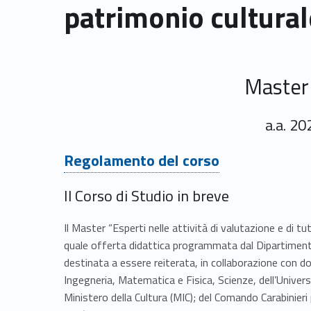
patrimonio cultural
Master I
a.a. 2
Link identifier #identifier__115017-1
Regolamento del corso
Il Corso di Studio in breve
Il Master “Esperti nelle attività di valutazione e di tut
quale offerta didattica programmata dal Dipartiment
destinata a essere reiterata, in collaborazione con do
Ingegneria, Matematica e Fisica, Scienze, dell’Univer
Ministero della Cultura (MIC); del Comando Carabinier