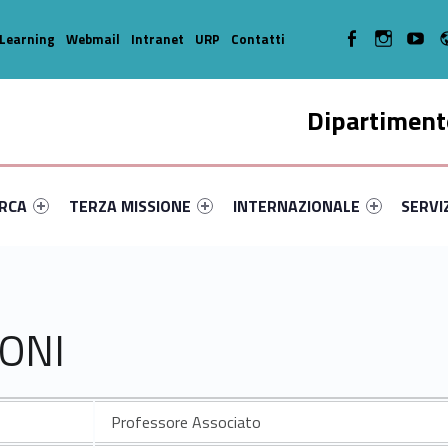
WebMan on Facebook
WebMan on In
WebMa
Learning
Webmail
Intranet
URP
Contatti
Dipartimento
enu-primary-79872-14
dentifier #link-menu-primary-48794-35
Link identifier #link-menu-primary-53348-45
Link identifier #link-menu-prima
Link ide
ERCA
TERZA MISSIONE
INTERNAZIONALE
SERVI
CONI
Professore Associato