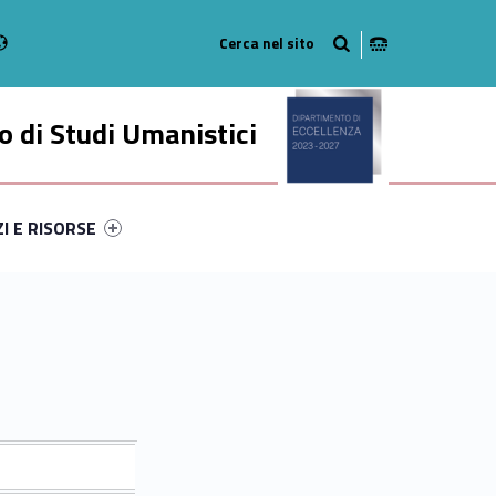
Radio
stagram
n on Youtube
 di Studi Umanistici
ry-15409-49
ntifier #link-menu-primary-54695-56
ZI E RISORSE