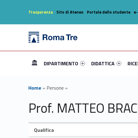
Header info sidebar
Trasparenza
Sito di Ateneo
Portale dello studente
e-
Prof. MATTEO BRACONI - Dipartimento di Studi Umanistici
Dipartimento di Studi Umanistici
Primary Menu
Link identifier #link-menu-primary-36408-1
Link identifier #link-m
Link i
Dipartimento di Studi Umanistici dell'Università degli Studi Roma Tre
DIPARTIMENTO
DIDATTICA
RIC
Home
»
Persone
»
Prof. MATTEO BRA
Qualifica