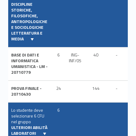
DISCIPLINE
STORICHE,
FILOSOFICHE,
ANTROPOLOGICHE
E SOCIOLOGICHE
LETTERATURA E
MEDIA
BASE DI DATI E
6
ING-
40
-
ITA
INFORMATICA
INF/05
UMANISTICA - LM -
20710779
PROVA FINALE -
24
144
-
ITA
20710430
Lo studente deve
6
selezionare 6 CFU
nel gruppo
ULTERIORI ABILITÀ
LABORATORI