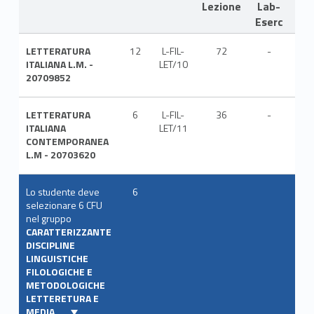
Lezione
Lab-
Eserc
LETTERATURA
12
L-FIL-
72
-
ITA
ITALIANA L.M. -
LET/10
20709852
LETTERATURA
6
L-FIL-
36
-
ITA
ITALIANA
LET/11
CONTEMPORANEA
L.M - 20703620
Lo studente deve
6
selezionare 6 CFU
nel gruppo
CARATTERIZZANTE
DISCIPLINE
LINGUISTICHE
FILOLOGICHE E
METODOLOGICHE
LETTERETURA E
MEDIA