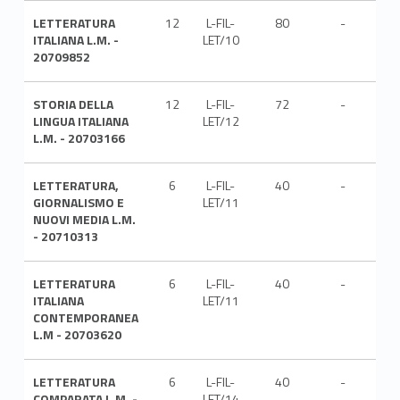
LETTERATURA
12
L-FIL-
80
-
ITA
ITALIANA L.M. -
LET/10
20709852
STORIA DELLA
12
L-FIL-
72
-
ITA
LINGUA ITALIANA
LET/12
L.M. - 20703166
LETTERATURA,
6
L-FIL-
40
-
ITA
GIORNALISMO E
LET/11
NUOVI MEDIA L.M.
- 20710313
LETTERATURA
6
L-FIL-
40
-
ITA
ITALIANA
LET/11
CONTEMPORANEA
L.M - 20703620
LETTERATURA
6
L-FIL-
40
-
ITA
COMPARATA L.M. -
LET/14