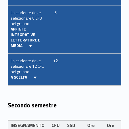
Lo studente deve
6
selezionare 6 CFU
nel gruppo
AFFINI E
INTEGRATIVE
LETTERATURE E
MEDIA
Lo studente deve
12
selezionare 12 CFU
nel gruppo
A SCELTA
Secondo semestre
INSEGNAMENTO
CFU
SSD
Ore
Ore
LI