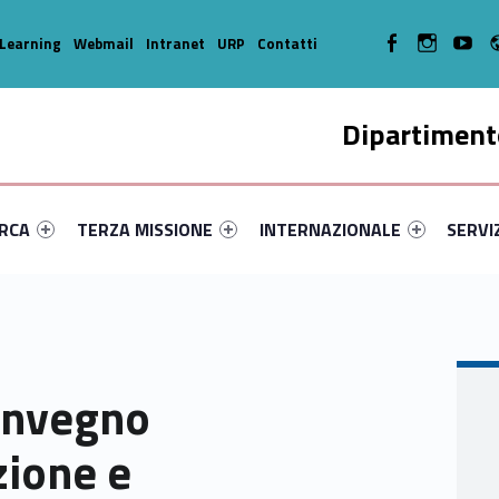
WebMan on Facebook
WebMan on In
WebMa
Learning
Webmail
Intranet
URP
Contatti
Dipartimento
enu-primary-41981-14
dentifier #link-menu-primary-75308-35
Link identifier #link-menu-primary-78903-45
Link identifier #link-menu-prima
Link ide
ERCA
TERZA MISSIONE
INTERNAZIONALE
SERVI
convegno
zione e