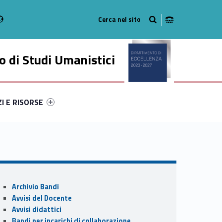
Radio
stagram
n on Youtube
 di Studi Umanistici
ry-70161-49
ntifier #link-menu-primary-37516-56
ZI E RISORSE
Sidebar
Archivio Bandi
Avvisi del Docente
Avvisi didattici
Bandi per incarichi di collaborazione