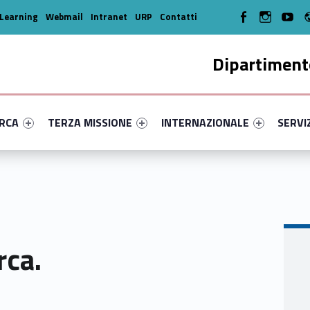
WebMan on Facebook
WebMan on In
WebMa
Learning
Webmail
Intranet
URP
Contatti
Dipartimento
enu-primary-39694-14
dentifier #link-menu-primary-1847-35
Link identifier #link-menu-primary-14249-45
Link identifier #link-menu-prima
Link ide
ERCA
TERZA MISSIONE
INTERNAZIONALE
SERVI
rca.