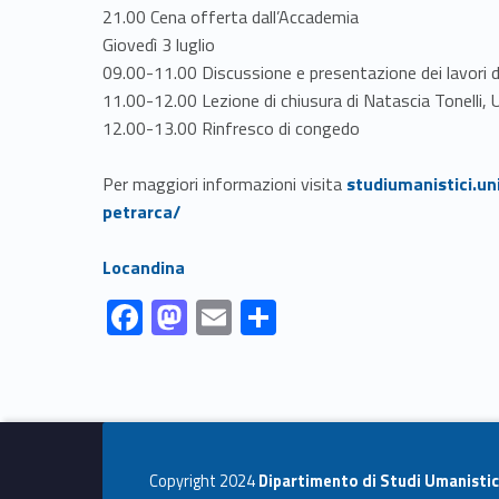
21.00 Cena offerta dall’Accademia
Giovedì 3 luglio
09.00-11.00 Discussione e presentazione dei lavori d
11.00-12.00 Lezione di chiusura di Natascia Tonelli, U
12.00-13.00 Rinfresco di congedo
Link identifier #identifier__199854-2
Per maggiori informazioni visita
studiumanistici.un
petrarca/
Link identifier #identifier__114346-3
Locandina
Link identifier #identifier__185371-1
Link identifier #identifier__93252-2
Link identifier #identifier__158871-3
Link identifier #identifier__96955-4
F
M
E
C
ac
as
m
o
Skip back to navigation
e
to
ai
n
b
d
l
di
o
o
vi
Copyright 2024
Dipartimento di Studi Umanistic
o
n
di