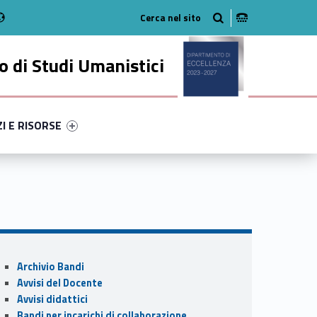
Radio
stagram
n on Youtube
 di Studi Umanistici
ry-34710-49
ntifier #link-menu-primary-5873-56
ZI E RISORSE
Sidebar
Archivio Bandi
Avvisi del Docente
Avvisi didattici
Bandi per incarichi di collaborazione