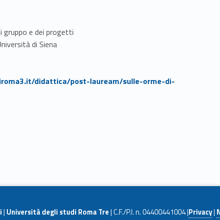
i gruppo e dei progetti
niversità di Siena
iroma3.it/didattica/post-lauream/sulle-orme-di-
i
|
Università degli studi Roma Tre
| C.F./P.I. n. 04400441004 |
Privacy
|
N