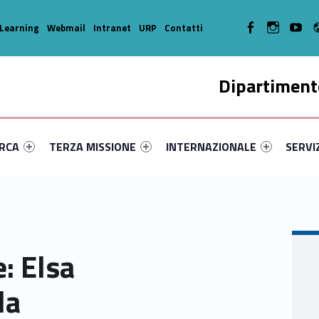
WebMan on Facebook
WebMan on In
WebMa
Learning
Webmail
Intranet
URP
Contatti
Dipartimento
enu-primary-57599-14
dentifier #link-menu-primary-59419-35
Link identifier #link-menu-primary-62977-45
Link identifier #link-menu-prima
Link ide
ERCA
TERZA MISSIONE
INTERNAZIONALE
SERVI
: Elsa
la