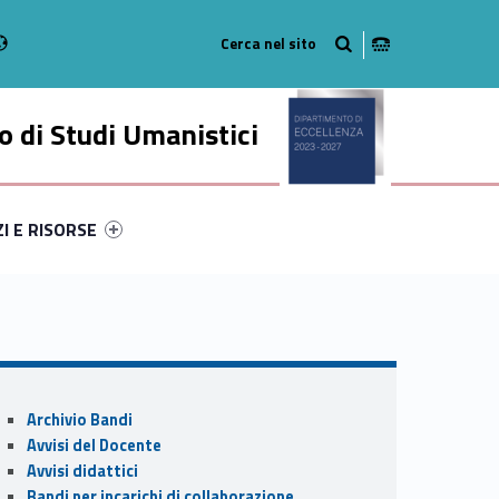
Radio
stagram
n on Youtube
 di Studi Umanistici
ry-79771-49
ntifier #link-menu-primary-99327-56
ZI E RISORSE
Sidebar
Archivio Bandi
Avvisi del Docente
Avvisi didattici
Bandi per incarichi di collaborazione