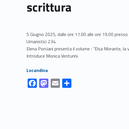
scrittura
5 Giugno 2025, dalle ore 17.00 alle ore 19.00 presso 
Umanistici 234.
Elena Porciani presenta il volume : "Elsa Morante, la vi
Introduce Monica Venturini.
Link identifier #identifier__157813-1
Locandina
Link identifier #identifier__56326-1
Link identifier #identifier__181387-2
Link identifier #identifier__84081-3
Link identifier #identifier__17419-4
F
M
E
C
ac
as
m
o
Skip back to navigation
e
to
ai
n
b
d
l
di
o
o
vi