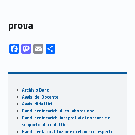
prova
Link identifier #identifier__77756-1
Link identifier #identifier__162425-2
Link identifier #identifier__34457-3
Link identifier #identifier__68375-4
F
M
E
C
ac
as
m
o
Skip back to navigation
e
to
ai
n
b
d
l
di
o
o
vi
Sidebar
Archivio Bandi
o
n
di
Avvisi del Docente
k
Avvisi didattici
Bandi per incarichi di collaborazione
Bandi per incarichi integrativi di docenza e di
supporto alla didattica
Bandi per la costituzione di elenchi di esperti