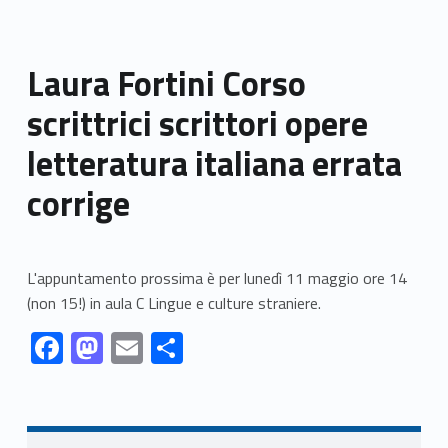
Laura Fortini Corso
scrittrici scrittori opere
letteratura italiana errata
corrige
L'appuntamento prossima è per lunedì 11 maggio ore 14
(non 15!) in aula C Lingue e culture straniere.
Link identifier #identifier__87488-1
Link identifier #identifier__138350-2
Link identifier #identifier__176572-3
Link identifier #identifier__126804-4
F
M
E
C
ac
as
m
o
Skip back to navigation
e
to
ai
n
b
d
l
di