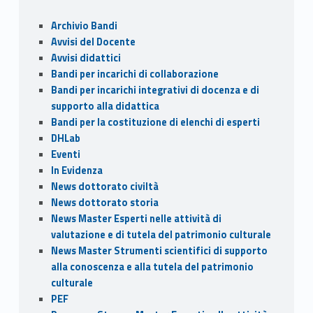
o
o
vi
Sidebar
Archivio Bandi
o
n
di
Avvisi del Docente
k
Avvisi didattici
Bandi per incarichi di collaborazione
Bandi per incarichi integrativi di docenza e di
supporto alla didattica
Bandi per la costituzione di elenchi di esperti
DHLab
Eventi
In Evidenza
News dottorato civiltà
News dottorato storia
News Master Esperti nelle attività di
valutazione e di tutela del patrimonio culturale
News Master Strumenti scientifici di supporto
alla conoscenza e alla tutela del patrimonio
culturale
PEF