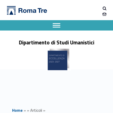
Primary Menu
Dipartimento di Studi Umanistici
Laura Fortini Corso scrittrici scrittori opere letteratura italiana errata corrige - Dipartimento di Studi Umanistici
Dipartimento di Studi Umanistici dell'Università degli Studi Roma Tre
Apri il menu secondario
Header info sidebar
Dipartimento di Studi Umanistici
Home
»
»
Articoli
»