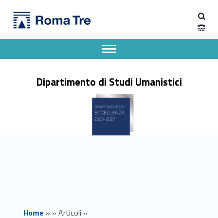
Primary Menu
Dipartimento di Studi Umanistici
Incontri di Storia ambientale: presentazione del libro di Salvatore Romeo - Dipartimento di Studi Umanistici
Dipartimento di Studi Umanistici dell'Università degli Studi Roma Tre
Apri il menu secondario
Header info sidebar
Dipartimento di Studi Umanistici
Home
»
»
Articoli
»