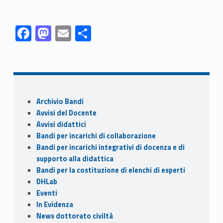
Link identifier #identifier__104537-1
Link identifier #identifier__155552-2
Link identifier #identifier__19488-3
Link identifier #identifier__63907-4
F
M
E
C
ac
as
m
o
Skip back to navigation
e
to
ai
n
b
d
l
di
o
o
vi
Sidebar
Archivio Bandi
o
n
di
Avvisi del Docente
k
Avvisi didattici
Bandi per incarichi di collaborazione
Bandi per incarichi integrativi di docenza e di
supporto alla didattica
Bandi per la costituzione di elenchi di esperti
DHLab
Eventi
In Evidenza
News dottorato civiltà