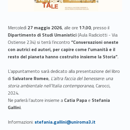
Mercoledì
27 maggio 2026
, alle ore
17:30
, presso il
Dipartimento di Studi Umanistici
(Aula Radiciotti - Via
Ostiense 234) si terrà l’incontro
“Conversazioni oneste
con autrici ed autori, per capire come l’umanità e il
resto del pianeta hanno costruito insieme la Storia”
.
L’appuntamento sarà dedicato alla presentazione del libro
di
Salvatore Romeo
,
L’altra faccia del benessere: una
storia ambientale nell’Italia contemporanea
, Carocci,
2024.
Ne parlerà l’autore insieme a
Catia Papa
e
Stefania
Gallini
.
Link identifier #identifier__199625-1
Informazioni:
stefania.gallini@uniroma3.it