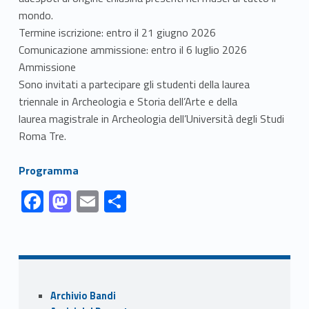
mondo.
Termine iscrizione: entro il 21 giugno 2026
Comunicazione ammissione: entro il 6 luglio 2026
Ammissione
Sono invitati a partecipare gli studenti della laurea
triennale in Archeologia e Storia dell’Arte e della
laurea magistrale in Archeologia dell’Università degli Studi
Roma Tre.
Link identifier #identifier__61846-1
Programma
Link identifier #identifier__165566-1
Link identifier #identifier__121764-2
Link identifier #identifier__52653-3
Link identifier #identifier__135349-4
F
M
E
C
ac
as
m
o
Skip back to navigation
e
to
ai
n
b
d
l
di
o
o
vi
Sidebar
Archivio Bandi