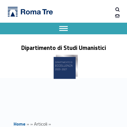
Primary Menu
Dipartimento di Studi Umanistici
II SEMINARIO DI DOCUMENTAZIONE DI MATERIALE EPIGRAFICO ETRUSCO - Dipartimento di Studi Umanistici
Dipartimento di Studi Umanistici dell'Università degli Studi Roma Tre
Apri il menu secondario
Header info sidebar
Dipartimento di Studi Umanistici
Home
»
»
Articoli
»