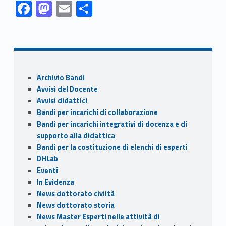
Link identifier #identifier__21914-1
Link identifier #identifier__196840-2
Link identifier #identifier__40128-3
Link identifier #identifier__58168-4
F
M
E
C
ac
as
m
o
Skip back to navigation
e
to
ai
n
b
d
l
di
o
o
vi
Sidebar
Archivio Bandi
o
n
di
Avvisi del Docente
k
Avvisi didattici
Bandi per incarichi di collaborazione
Bandi per incarichi integrativi di docenza e di
supporto alla didattica
Bandi per la costituzione di elenchi di esperti
DHLab
Eventi
In Evidenza
News dottorato civiltà
News dottorato storia
News Master Esperti nelle attività di