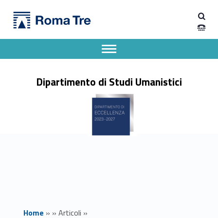
Primary Menu
Dipartimento di Studi Umanistici
Et in Arcadia graeculi. Il mito dell’Arcadia attraverso i secoli tra Italia e Grecia - Dipartimento di Studi Umanistici
Dipartimento di Studi Umanistici dell'Università degli Studi Roma Tre
Apri il menu secondario
Header info sidebar
Dipartimento di Studi Umanistici
Home
»
»
Articoli
»