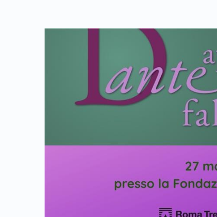
Link identifier archive #link-archive-thumb-soap-19582