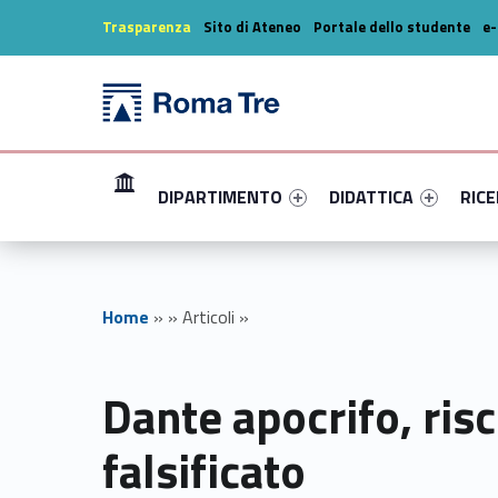
Header info sidebar
Trasparenza
Sito di Ateneo
Portale dello studente
e-
Dante apocrifo, riscritto, falsificato - Dipartimento di Studi Umanistici
Dipartimento di Studi Umanistici
Primary Menu
Link identifier #link-menu-primary-26170-1
Link identifier #link-m
Link i
Dipartimento di Studi Umanistici dell'Università degli Studi Roma Tre
DIPARTIMENTO
DIDATTICA
RIC
Home
»
»
Articoli
»
Dante apocrifo, risc
falsificato