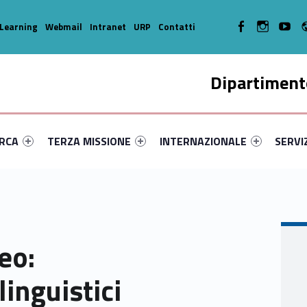
WebMan on Facebook
WebMan on In
WebMa
Learning
Webmail
Intranet
URP
Contatti
Dipartimento
enu-primary-86642-14
dentifier #link-menu-primary-47079-35
Link identifier #link-menu-primary-77592-45
Link identifier #link-menu-prima
Link ide
ERCA
TERZA MISSIONE
INTERNAZIONALE
SERVI
eo:
linguistici