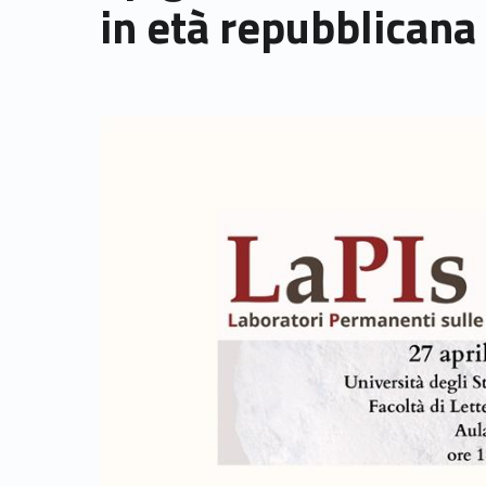
in età repubblicana
Link identifier archive #link-archive-thumb-soap-67986