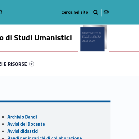
Radio
stagram
n on Youtube
 di Studi Umanistici
ry-13940-49
ntifier #link-menu-primary-69333-56
ZI E RISORSE
Sidebar
Archivio Bandi
Avvisi del Docente
Avvisi didattici
Bandi per incarichi di collaborazione