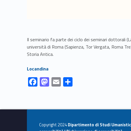
Il seminario fa parte dei ciclo dei seminari dottorali (
università di Roma (Sapienza, Tor Vergata, Roma Tre)
Storia Antica.
Link identifier #identifier__125764-1
Locandina
Link identifier #identifier__25276-1
Link identifier #identifier__29709-2
Link identifier #identifier__98448-3
Link identifier #identifier__62333-4
F
M
E
C
ac
as
m
o
Skip back to navigation
e
to
ai
n
b
d
l
di
o
o
vi
Copyright 2024
Dipartimento di Studi Umanistic
o
n
di