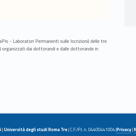
LaPIs - Laboratori Permanenti sulle Iscrizioni) delle tre
 organizzati dai dottorandi e dalle dottorande in
i
|
Università degli studi Roma Tre
| C.F./P.I. n. 04400441004 |
Privacy
|
N