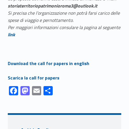
storiaterritoriopatrimonioroma3@outlook.it
Si precisa che l’organizzazione non potrà farsi carico delle
spese di viaggio e pernottamento.
Per maggiori informazioni consulare la pagina al seguente
Link identifier #identifier__105286-1
link
Link identifier #identifier__50449-2
Download the call for papers in english
Link identifier #identifier__27413-3
Scarica la call for papers
Link identifier #identifier__85089-1
Link identifier #identifier__75431-2
Link identifier #identifier__104964-3
Link identifier #identifier__59355-4
F
M
E
C
ac
as
m
o
Skip back to navigation
e
to
ai
n
b
d
l
di
o
o
vi
Sidebar