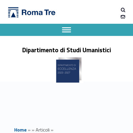
Primary Menu
Dipartimento di Studi Umanistici
Convegno Internazionale del Corso di Dottorato in Storia, Territorio, Patrimonio Culturale dell’Università degli Studi Roma Tre. - Dipartimento di Studi Umanistici
Dipartimento di Studi Umanistici dell'Università degli Studi Roma Tre
Apri il menu secondario
Header info sidebar
Dipartimento di Studi Umanistici
Home
»
»
Articoli
»