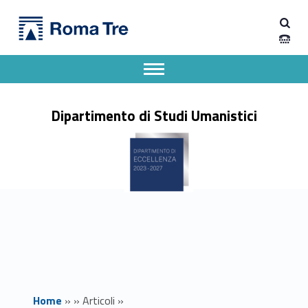
Primary Menu
Dipartimento di Studi Umanistici
Ammessi alla prova orale per n.3 posti per il corso di dottorato- curriculum italianistica - Dipartimento di Studi Umanistici
Dipartimento di Studi Umanistici dell'Università degli Studi Roma Tre
Apri il menu secondario
Header info sidebar
Dipartimento di Studi Umanistici
Home
»
»
Articoli
»