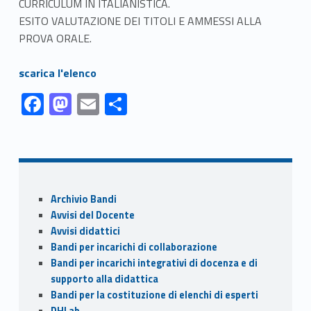
CURRICULUM IN ITALIANISTICA.
ESITO VALUTAZIONE DEI TITOLI E AMMESSI ALLA
PROVA ORALE.
Link identifier #identifier__5001-1
scarica l'elenco
Link identifier #identifier__20486-1
Link identifier #identifier__119016-2
Link identifier #identifier__32103-3
Link identifier #identifier__44846-4
F
M
E
C
ac
as
m
o
Skip back to navigation
e
to
ai
n
b
d
l
di
o
o
vi
Sidebar
Archivio Bandi
o
n
di
Avvisi del Docente
k
Avvisi didattici
Bandi per incarichi di collaborazione
Bandi per incarichi integrativi di docenza e di
supporto alla didattica
Bandi per la costituzione di elenchi di esperti
DHLab